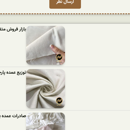
بازار فروش متقال 200 گرم کاپی
توزیع عمده پار
صادرات عمده پ