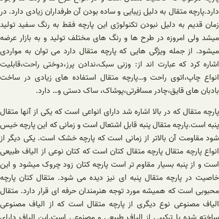
دارد.پارچه متقال به دلیل زیبایی و ساده بودن آن طرفداران زیادی دارد. در
زمان قدیم به دلیل نبودن تکنولوژی این پارچه فقط به رنگ سفید تولید
میشد ولی امروزه در طرح ها و رنگ های مختلف تولید و به بازار عرضه
میشود. از جمله ویژگی هایی که پارچه متقال دارد می توان به مواردی
اشاره کرد که عبارت اند از: وزنی سبک،ندادن پرز،دوختی راحت،قابلیت
انواع چاپ،اتوی راحت و…پارچه متقال استفاده های زیادی در ساخت
بادبان های قایق،چادر مسافرتی،پوشاک، ساک دستی و… دارد.
پارچه متقال که در بالا اشاره شد دارای انواعی است که یکی از آنها متقال
پنبه است.پارچه متقال پنبه قابل اشتعال است و زمانی که این پارچه خیس
شود مقاومت آن بالاتر از زمانی است که پارچه خشک است. یکی دیگر از
انواع پارچه متقال پارچه متقال کتان است که کتان نوعی از الیاف طبیعی
است و از پنبه بسیار مقاوم تر است پارچه کتان زود چروک میشود و این
خاصیت در پارچه متقال پنبه ای نیز دیده می شود. متقال کتان پارچه
محبوبی است که همیشه مورد توجه هنرمندان حرفه ای قرار دارد. متقال
الیاف مصنوعی نوع دیگری از پارچه متقال است که از الیاف مصنوعی
ساخته شده یا ترکیبی از الیاف طبیعی و مصنوعی است.این الیاف دارای