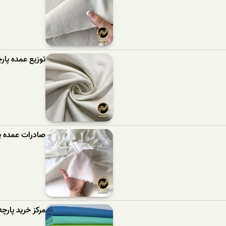
توزیع عمده پار
صادرات عمده پ
مرکز خرید پارچه